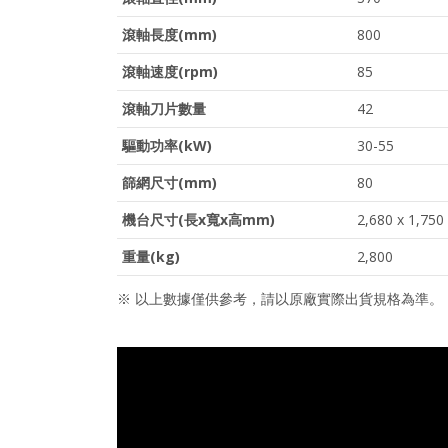
滾軸長度(mm)
800
滾軸速度(rpm)
85
滾軸刀片數量
42
驅動功率(kW)
30-55
篩網尺寸(mm)
80
機台尺寸
(
長x寬x高mm)
2,680 x 1,750
重量(kg)
2,800
※ 以上數據僅供參考，請以原廠實際出貨規格為準。