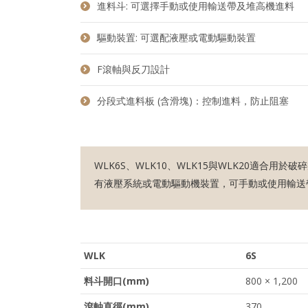
進料斗: 可選擇手動或使用輸送帶及堆高機進料
驅動裝置: 可選配液壓或電動驅動裝置
F滾軸與反刀設計
分段式進料板 (含滑塊)：控制進料，防止阻塞
WLK6S、WLK10、WLK15與WLK20適
有液壓系統或電動驅動機裝置，可手動或使用輸送
WLK
6S
料斗開口(mm)
800 × 1,200
滾軸直徑(mm)
370